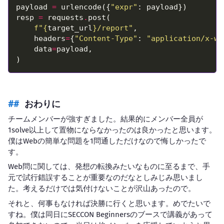
payload 
=
 urlencode({
"expr"
resp 
=
 requests
.
f
"
{
target_url
}
/report"
    headers
=
{
"Content-Type"
: 
"application/x-ww
    data
=
おわりに
チームメンバーが強すぎました。結果的にメンバー全員が
1solve以上して置物にならなかったのは良かったと思います。
僕はWebの簡単な問題を1問通しただけなので悔しかったで
す。
Web問に関しては、発想の転換みたいなものに至るまで、手
元で試行錯誤することが重要なのだなとしみじみ思いまし
た。考えるだけでは気付けないことが沢山あったので。
それと、何事もなければ決勝に行くと思います。めでたいで
すね。僕は同日にSECCON Beginnersのブースで講義があって