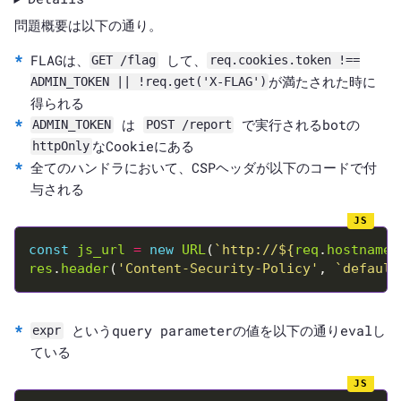
問題概要は以下の通り。
FLAGは、
して、
GET /flag
req.cookies.token !==
が満たされた時に
ADMIN_TOKEN || !req.get('X-FLAG')
得られる
は
で実行されるbotの
ADMIN_TOKEN
POST /report
なCookieにある
httpOnly
全てのハンドラにおいて、CSPヘッダが以下のコードで付
与される
const
js_url
=
new
URL
(
`http://
${
req
.
hostname
}
res
.
header
(
'Content-Security-Policy'
, 
`default
というquery parameterの値を以下の通りevalし
expr
ている