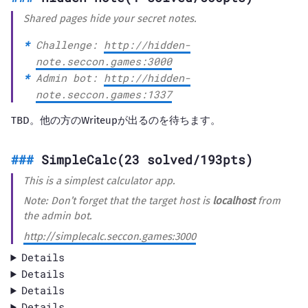
Shared pages hide your secret notes.
Challenge:
http://hidden-
note.seccon.games:3000
Admin bot:
http://hidden-
note.seccon.games:1337
TBD。他の方のWriteupが出るのを待ちます。
SimpleCalc(23 solved/193pts)
This is a simplest calculator app.
Note: Don’t forget that the target host is
localhost
from
the admin bot.
http://simplecalc.seccon.games:3000
Details
Details
Details
Details