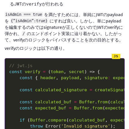
るJWTのverifyが行われる
を満たすためには、単純にJWTのpayload
isAdmin === true
を
にすれば良い。しかし、単にpayload
{”isAdmin”:true}
を編集するのみではsignatureが正しくないのでJWTのverifyに
弾かれ、
のエンドポイント実装に辿り着かない。したがっ
/
て、verifyのロジックをバイパスすることを次の目的とする。
verifyのロジックは以下の通り。
const
verify
=
 (
token
, 
secret
const
 { 
header
, 
payload
, 
signature
:
expect
const
calculated_signature
=
createSignatu
const
calculated_buf
=
Buffer
.
from
(
calcula
const
expected_buf
=
Buffer
.
from
(
expected_
if
 (
Buffer
.
compare
(
calculated_buf
, 
expecte
throw
 Error(
'Invalid signature'