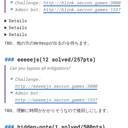
Challenge:
http://blink.seccon.games:3000
Admin bot:
http://blink.seccon.games:1337
Details
Details
Details
TBD。他の方のWriteupが出るのを待ちます。
eeeeejs(12 solved/257pts)
Can you bypass all mitigations?
Challenge:
http://eeeeejs.seccon.games:3000
Admin bot:
http://eeeeejs.seccon.games:1337
TBD。理解に時間がかかりそうなので後回しにします。
hidden-note(1 solved/500pts)