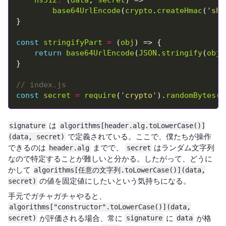
base64UrlEncode
(
crypto
.
createHmac
(
'sha
const
stringifyPart
=
 (
obj
return
base64UrlEncode
(
JSON
.
stringify
(
obj
const
secret
=
require
(
'crypto'
).
randomBytes
(
3
は
signature
algorithms[header.alg.toLowerCase()]
で定義されている。ここで、僕たちが操作
(data, secret)
できるのは
までで、
はランダム文字列
header.alg
secret
なので特定することが難しいと分かる。したがって、どうに
かして
algorithms[任意の文字列.toLowerCase()](data,
の値を固定値にしたいという気持ちになる。
secret)
手元でガチャガチャやると、
algorithms["constructor".toLowerCase()](data,
が評価される場合、常に
に
が格
secret)
signature
data