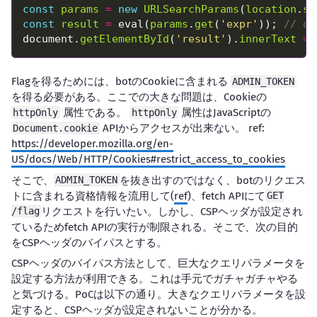
const
params
=
new
URLSearchParams
(
location
.
se
const
result
=
 eval(
params
.
get
(
'expr'
)); 
document.
getElementById
(
'result'
).
innerText
=
Flagを得るためには、botのCookieに含まれる
ADMIN_TOKEN
を得る必要がある。ここでの大きな問題は、Cookieの
属性である。
属性はJavaScriptの
httpOnly
httpOnly
APIからアクセスが出来ない。 ref:
Document.cookie
https://developer.mozilla.org/en-
US/docs/Web/HTTP/Cookies#restrict_access_to_cookies
そこで、
を抜き出すのではなく、botのリクエス
ADMIN_TOKEN
トに含まれる資格情報を流用して(
ref
)、fetch APIにて
GET
リクエストを行いたい。しかし、CSPヘッダが設定され
/flag
ているためfetch APIの実行が制限される。そこで、次の目的
をCSPヘッダのバイパスとする。
CSPヘッダのバイパス方法として、巨大なクエリパラメータを
設定する方法が利用できる。これは手元でガチャガチャやる
と気づける。PoCは以下の通り。大きなクエリパラメータを設
定すると、CSPヘッダが設定されないことが分かる。