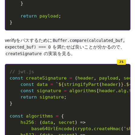
return
payload
verifyをパスするために
Buffer.compare(calculated_buf,
を満たせば良いことが分かるので、
expected_buf) === 0
の実装を見る。
createSignature
const
createSignature
=
 (
header
, 
payload
, 
secr
const
data
=
`
${
stringifyPart
(
header
)
}
.
${
s
const
signature
=
algorithms
[
header
.
alg
.
to
return
signature
const
algorithms
=
hs256
:
 (
data
, 
secret
base64UrlEncode
(
crypto
.
createHmac
(
'sha
hs512
:
 (
data
, 
secret