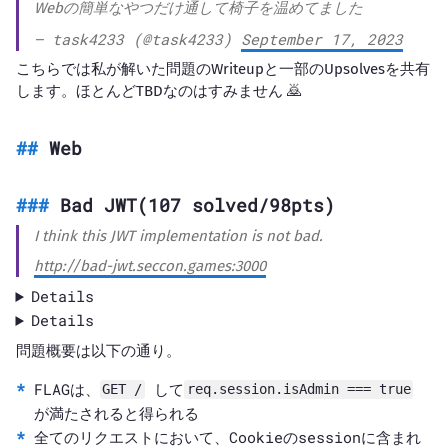
Webの簡単なやつだけ通して椅子を温めてました
— task4233 (@task4233)
September 17, 2023
こちらでは私が解いた問題のWriteupと一部のUpsolvesを共有
します。ほとんどTBDなのはすみません 🙇
Web
Bad JWT(107 solved/98pts)
I think this JWT implementation is not bad.
http://bad-jwt.seccon.games:3000
Details
Details
問題概要は以下の通り。
FLAGは、
して
GET /
req.session.isAdmin === true
が満たされると得られる
全てのリクエストにおいて、Cookieのsessionに含まれ