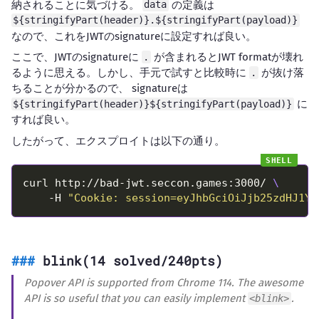
納されることに気づける。
の定義は
data
${stringifyPart(header)}.${stringifyPart(payload)}
なので、これをJWTのsignatureに設定すれば良い。
ここで、JWTのsignatureに
が含まれるとJWT formatが壊れ
.
るように思える。しかし、手元で試すと比較時に
が抜け落
.
ちることが分かるので、 signatureは
に
${stringifyPart(header)}${stringifyPart(payload)}
すれば良い。
したがって、エクスプロイトは以下の通り。
curl http://bad-jwt.seccon.games:3000/ 
    -H 
"Cookie: session=eyJhbGciOiJjb25zdHJ1Y3
blink(14 solved/240pts)
Popover API is supported from Chrome 114. The awesome
API is so useful that you can easily implement
.
<blink>