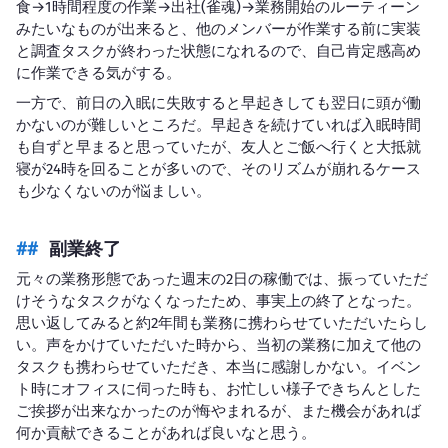
食→1時間程度の作業→出社(雀魂)→業務開始のルーティーン
みたいなものが出来ると、他のメンバーが作業する前に実装
と調査タスクが終わった状態になれるので、自己肯定感高め
に作業できる気がする。
一方で、前日の入眠に失敗すると早起きしても翌日に頭が働
かないのが難しいところだ。早起きを続けていれば入眠時間
も自ずと早まると思っていたが、友人とご飯へ行くと大抵就
寝が24時を回ることが多いので、そのリズムが崩れるケース
も少なくないのが悩ましい。
副業終了
元々の業務形態であった週末の2日の稼働では、振っていただ
けそうなタスクがなくなったため、事実上の終了となった。
思い返してみると約2年間も業務に携わらせていただいたらし
い。声をかけていただいた時から、当初の業務に加えて他の
タスクも携わらせていただき、本当に感謝しかない。イベン
ト時にオフィスに伺った時も、お忙しい様子できちんとした
ご挨拶が出来なかったのが悔やまれるが、また機会があれば
何か貢献できることがあれば良いなと思う。