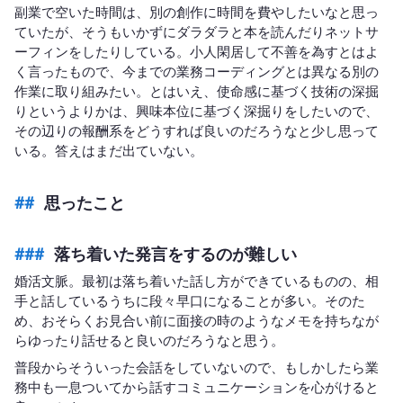
副業で空いた時間は、別の創作に時間を費やしたいなと思っ
ていたが、そうもいかずにダラダラと本を読んだりネットサ
ーフィンをしたりしている。小人閑居して不善を為すとはよ
く言ったもので、今までの業務コーディングとは異なる別の
作業に取り組みたい。とはいえ、使命感に基づく技術の深掘
りというよりかは、興味本位に基づく深掘りをしたいので、
その辺りの報酬系をどうすれば良いのだろうなと少し思って
いる。答えはまだ出ていない。
思ったこと
落ち着いた発言をするのが難しい
婚活文脈。最初は落ち着いた話し方ができているものの、相
手と話しているうちに段々早口になることが多い。そのた
め、おそらくお見合い前に面接の時のようなメモを持ちなが
らゆったり話せると良いのだろうなと思う。
普段からそういった会話をしていないので、もしかしたら業
務中も一息ついてから話すコミュニケーションを心がけると